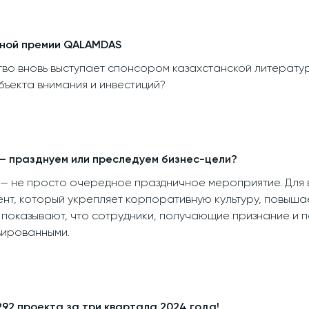
рной премии QALAMDAS
ство вновь выступает спонсором казахстанской литерат
бъекта внимания и инвестиций?
– празднуем или преследуем бизнес-цели?
— не просто очередное праздничное мероприятие. Для 
нт, который укрепляет корпоративную культуру, повыша
 показывают, что сотрудники, получающие признание и п
вированными.
292 проекта за три квартала 2024 года!