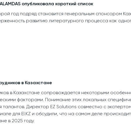
ALAMDAS опубликовала короткий список
второй год подряд становится генеральным спонсором К
рженность развитию литературного процесса как одног
удников в Казахстане
ков в Казахстане сопровождается некоторыми особенно
ескими факторами. Понимание этих локальных специфиче
 талантов. Директор EZ Solutions совместно с эксперт
иале для El.KZ и обсудили, что на самом деле происходи
не в 2025 году.