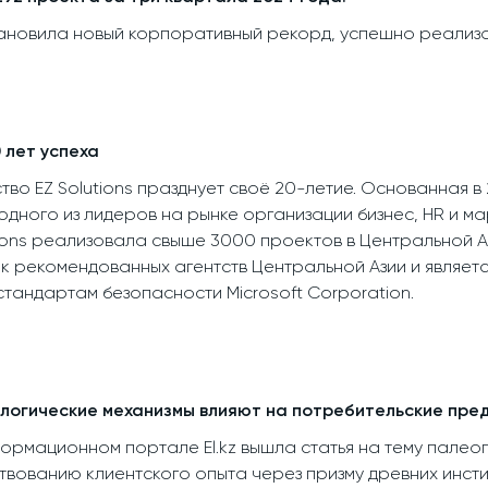
тановила новый корпоративный рекорд, успешно реализов
0 лет успеха
ство EZ Solutions празднует своё 20-летие. Основанная 
одного из лидеров на рынке организации бизнес, HR и м
tions реализовала свыше 3000 проектов в Центральной А
ок рекомендованных агентств Центральной Азии и являетс
тандартам безопасности Microsoft Corporation.
логические механизмы влияют на потребительские пре
рмационном портале El.kz вышла статья на тему палеопс
вованию клиентского опыта через призму древних инсти