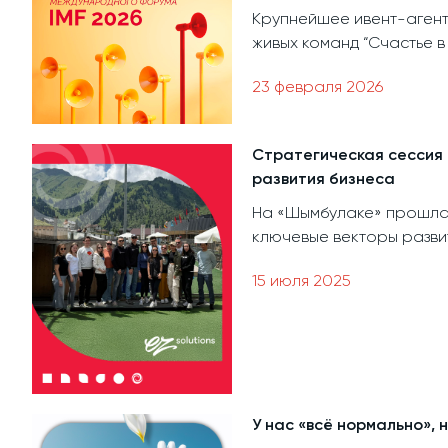
Крупнейшее ивент-агент
живых команд “Счастье в
23 февраля 2026
Стратегическая сессия 
развития бизнеса
На «Шымбулаке» прошла с
ключевые векторы развит
15 июля 2025
У нас «всё нормально», 