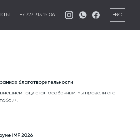
АКТЫ
+7 727 313 15 06
ENG
в рамках благотворительности
 нынешнем году стал особенным: мы провели его
тобой».
руме IMF 2026