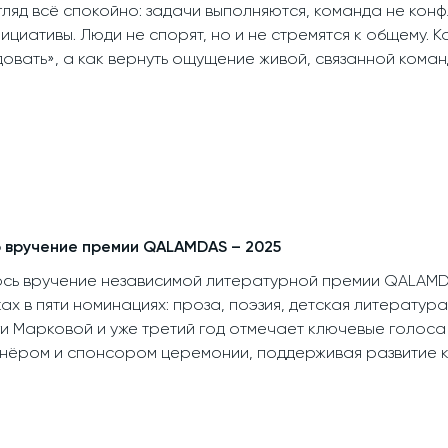
гляд всё спокойно: задачи выполняются, команда не конф
ициативы. Люди не спорят, но и не стремятся к общему. К
овать», а как вернуть ощущение живой, связанной коман
о вручение премии QALAMDAS – 2025
лось вручение независимой литературной премии QALAMD
ках в пяти номинациях: проза, поэзия, детская литератур
ги Марковой и уже третий год отмечает ключевые голоса
тнёром и спонсором церемонии, поддерживая развитие ку