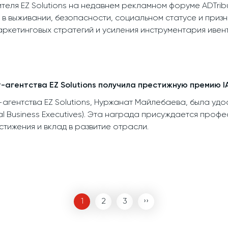
теля EZ Solutions на недавнем рекламном форуме ADTrib
 в выживании, безопасности, социальном статусе и призн
аркетинговых стратегий и усиления инструментария ивен
т-агентства EZ Solutions получила престижную премию I
-агентства EZ Solutions, Нуржанат Майлебаева, была удос
onal Business Executives). Эта награда присуждается про
тижения и вклад в развитие отрасли.
1
2
3
››