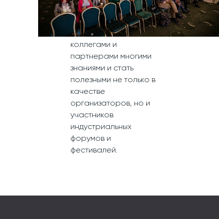
стало дебютным, но мы
уверены, что сможем
поделиться с
коллегами и
партнерами многими
знаниями и стать
полезными не только в
качестве
организаторов, но и
участников
индустриальных
форумов и
фестивалей.