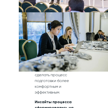
силами, без
привлечения
профессиональных
ивентеров.
Это огромный труд,
который заставляет
следить за сотней
организационных
моментов
одновременно,
однако есть секреты,
которые помогут
сделать процесс
подготовки более
комфортным и
эффективным.
Инсайты процесса