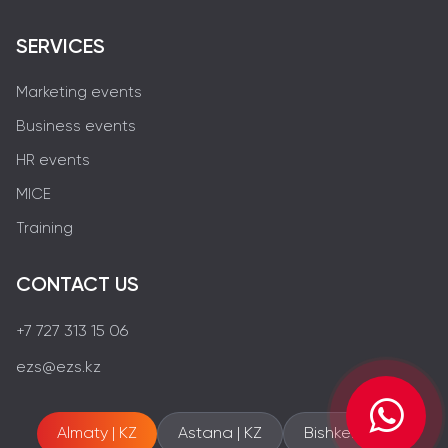
SERVICES
Marketing events
Business events
HR events
MICE
Training
CONTACT US
+7 727 313 15 06
ezs@ezs.kz
Almaty | KZ
Astana | KZ
Bishkek | KG