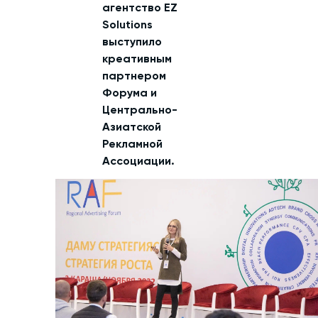
агентство EZ
Solutions
выступило
креативным
партнером
Форума и
Центрально-
Азиатской
Рекламной
Ассоциации.
Екатерина Неруш,
директор по развитию
бизнеса EZ Solutions,
выступила на Форуме в
качестве спикера и
рассказала о том, как
организовать
мероприятие своими