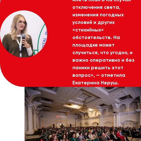
иметь план Б на случай
отключения света,
изменения погодных
условий и других
«стихийных»
обстоятельств. На
площадке может
случиться, что угодно, и
важно оперативно и без
паники решить этот
вопрос», — отметила
Екатерина Неруш.
Клиенты компании
отмечают нашу
быструю реакцию на
любые изменения до и
во время ивента.
Это выступление